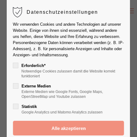
Datenschutzeinstellungen
Der Eintrag "offcanvas-col1" existiert leider
Wir verwenden Cookies und andere Technologien auf unserer
nicht.
Website. Einige von ihnen sind essenziell, während andere
uns helfen, diese Website und Ihre Erfahrung zu verbessern.
Personenbezogene Daten können verarbeitet werden (z. B. IP-
Der Eintrag "offcanvas-col2" existiert leider
Adressen), z. B. für personalisierte Anzeigen und Inhalte oder
nicht.
Anzeigen- und Inhaltsmessung.
Erforderlich*
Notwendige Cookies zulassen damit die Website korrekt
Der Eintrag "offcanvas-col3" existiert leider
funktioniert
nicht.
Externe Medien
Externe Medien wie Google Fonts, Google Maps,
OpenStreetMap und Youtube zulassen
Der Eintrag "offcanvas-col4" existiert leider
Statistik
nicht.
Google Analytics und Matomo Analytics zulassen