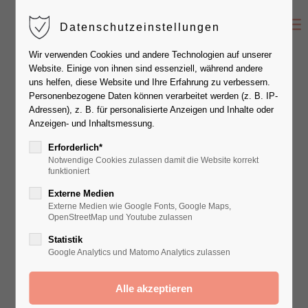
Datenschutzeinstellungen
Der Eintrag "offcanvas-col1" existiert leider
Wir verwenden Cookies und andere Technologien auf unserer
nicht.
Website. Einige von ihnen sind essenziell, während andere
uns helfen, diese Website und Ihre Erfahrung zu verbessern.
Personenbezogene Daten können verarbeitet werden (z. B. IP-
Der Eintrag "offcanvas-col2" existiert leider
Adressen), z. B. für personalisierte Anzeigen und Inhalte oder
nicht.
Anzeigen- und Inhaltsmessung.
Erforderlich*
Notwendige Cookies zulassen damit die Website korrekt
Der Eintrag "offcanvas-col3" existiert leider
funktioniert
nicht.
Externe Medien
Externe Medien wie Google Fonts, Google Maps,
OpenStreetMap und Youtube zulassen
Der Eintrag "offcanvas-col4" existiert leider
Statistik
nicht.
Google Analytics und Matomo Analytics zulassen