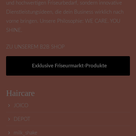
und hochwertigen Friseurbedarf, sondern innovative
Dienstleistungsideen, die dein Business wirklich nach
vorne bringen. Unsere Philosophie: WE CARE. YOU
SHINE.
ZU UNSEREM B2B SHOP
Exklusive Friseurmarkt-Produkte
Haircare
JOICO
DEPOT
milk_shake