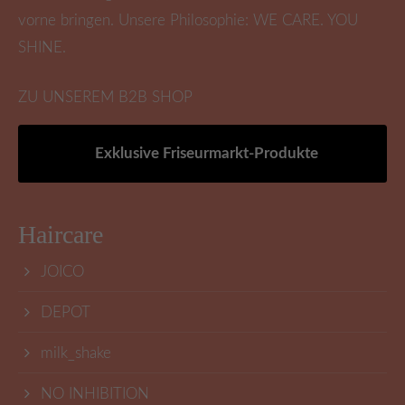
vorne bringen. Unsere Philosophie: WE CARE. YOU
SHINE.
ZU UNSEREM B2B SHOP
Exklusive Friseurmarkt-Produkte
Haircare
JOICO
DEPOT
milk_shake
NO INHIBITION