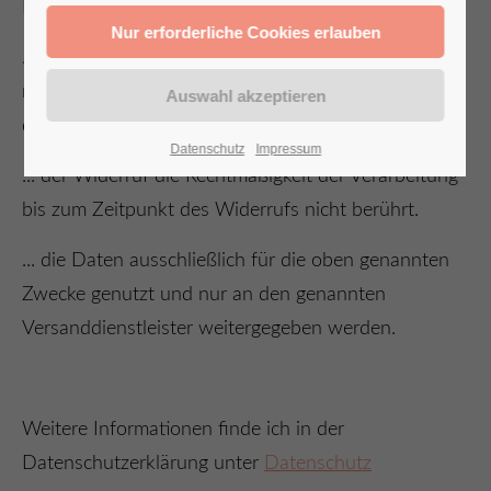
Ich wurde darüber informiert, dass ...
... die Einwilligung freiwillig ist und ich sie jederzeit
mit Wirkung für die Zukunft per E‑Mail an:
datenschutz[at]beautygroup.de widerrufen kann.
Datenschutz
Impressum
... der Widerruf die Rechtmäßigkeit der Verarbeitung
bis zum Zeitpunkt des Widerrufs nicht berührt.
... die Daten ausschließlich für die oben genannten
Zwecke genutzt und nur an den genannten
Versanddienstleister weitergegeben werden.
Weitere Informationen finde ich in der
Datenschutzerklärung unter
Datenschutz