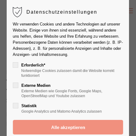
Datenschutzeinstellungen
Der Eintrag "offcanvas-col1" existiert leider
Wir verwenden Cookies und andere Technologien auf unserer
nicht.
Website. Einige von ihnen sind essenziell, während andere
uns helfen, diese Website und Ihre Erfahrung zu verbessern.
Versand & Datenschutz
- DHL
Personenbezogene Daten können verarbeitet werden (z. B. IP-
Der Eintrag "offcanvas-col2" existiert leider
Adressen), z. B. für personalisierte Anzeigen und Inhalte oder
Paketzustellung
nicht.
Anzeigen- und Inhaltsmessung.
Erforderlich*
Notwendige Cookies zulassen damit die Website korrekt
Ich willige ein, dass meine E‑Mail-Adresse an den
Der Eintrag "offcanvas-col3" existiert leider
funktioniert
Versanddienstleister DHL übermittelt wird, damit ich
nicht.
Externe Medien
Versand‑ und Zustellbenachrichtigungen sowie eine
Externe Medien wie Google Fonts, Google Maps,
OpenStreetMap und Youtube zulassen
Sendungsverfolgung (Tracking) erhalten kann.
Der Eintrag "offcanvas-col4" existiert leider
Statistik
nicht.
Google Analytics und Matomo Analytics zulassen
Diese Verarbeitung erfolgt auf Grundlage meiner
Einwilligung gemäß Art. 6 Abs. 1 lit. a DSGVO.